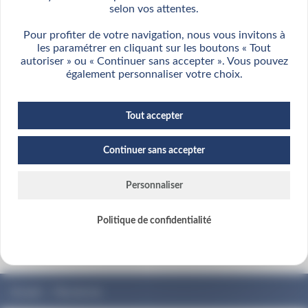
selon vos attentes.
Clauses-types
Pour profiter de votre navigation, nous vous invitons à
Clauses corps : navires marchands
les paramétrer en cliquant sur les boutons « Tout
Clauses corps : yatching et plaisance
autoriser » ou « Continuer sans accepter ». Vous pouvez
également personnaliser votre choix.
Clauses facultés
Garexpedia
Tout accepter
Liens utiles
Continuer sans accepter
Questionnaires conformité du GAREX
Personnaliser
Corps: zones à risque aggravé
Exemples de sinistres indemnisés
Politique de confidentialité
Accueil
›
Plan de site