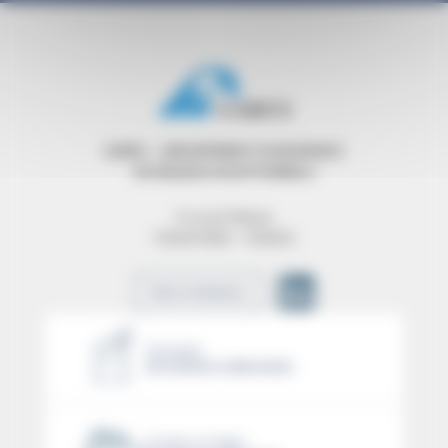
GAREX – GROUPEMENT D’ASSURANCE
DE RISQUES EXCEPTIONNELS
9 rue de Téhéran
75008 PARIS – FRANCE
Nous contacter
Exemples
de sinistres indemnisés
Cotation en ligne