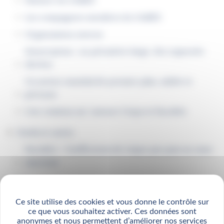
Histoire du GAREX
Les compagnies membres du GAREX
Organisation interne
Souscription : un périmètre large, des capacités
élevées
Un acteur mondial de premier plan, solide et
pérenne
Une cotation sur-mesure Corps et Facultés
Outils et cartes
Facultés — Coefficients de risque par pays ou zone
maritime
Plan de site
Politique de confidentialité
Ce site utilise des cookies et vous donne le contrôle sur
ce que vous souhaitez activer. Ces données sont
Ressources
anonymes et nous permettent d’améliorer nos services