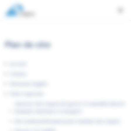
Panneau de gestion des cookies
Plan de site
Accueil
Contact
Mentions Légales
Notre expertise
Assureur des risques de guerre et assimilés dans le
domaine maritime et transport
Des outils performants pour l’analyse des risques