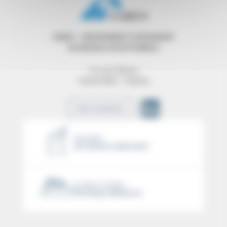
GAREX – GROUPEMENT D’ASSURANCE
DE RISQUES EXCEPTIONNELS
9 rue de Téhéran
75008 PARIS – FRANCE
Nous contacter
Exemples
de sinistres indemnisés
Cotation en ligne
Yachting et plaisance