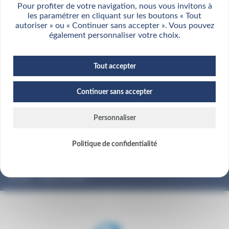
Pour profiter de votre navigation, nous vous invitons à
les paramétrer en cliquant sur les boutons « Tout
autoriser » ou « Continuer sans accepter ». Vous pouvez
également personnaliser votre choix.
Tout accepter
QUESTION, COTATION, SOUSCRIPTION
Continuer sans accepter
Contactez-nous
Personnaliser
Politique de confidentialité
Accueil
›
Outils et cartes