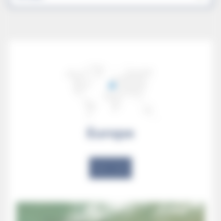
Europe
‹
›