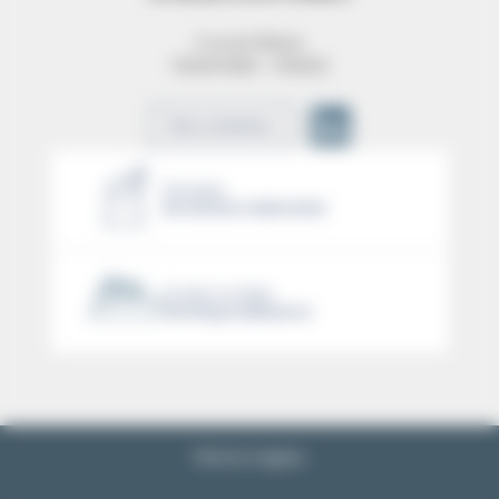
9 rue de Téhéran
75008 PARIS – FRANCE
Nous contacter
Exemples
de sinistres indemnisés
Cotation en ligne
Yachting et plaisance
Mentions légales