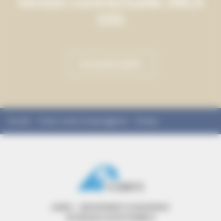
Version contractuelle JWLA
032
Consulter (pdf)
Accueil
›
Corps: zones à risque aggravé
›
Europe
GAREX – GROUPEMENT D’ASSURANCE
DE RISQUES EXCEPTIONNELS