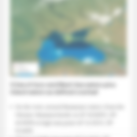
1) Sea of Azov and Black Sea waters plus
inland waters as defined overleaf
On the west, around Romanian waters, from the
Ukraine-Romania border at 45° 10.858’N, 29°
45.929’E to high seas point 45° 11.235’N, 29°
51.140’E