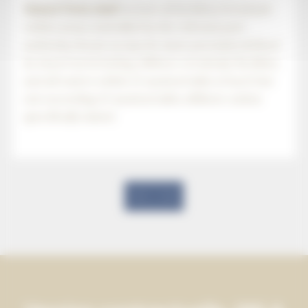
Named Ports shall
include all facilities/terminals
within areas controlled by the relevant port
authority/ies (or as may be more precisely defined
by Insurers) including offshore terminals/facilities,
and all waters within 12 nautical miles of such but
not exceeding 12 nautical miles offshore unless
specifically stated.
‹
›